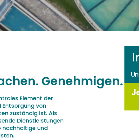
I
Un
wachen. Genehmigen.
J
ntrales Element der
nd Entsorgung von
en zuständig ist. Als
sende Dienstleistungen
e nachhaltige und
isten.