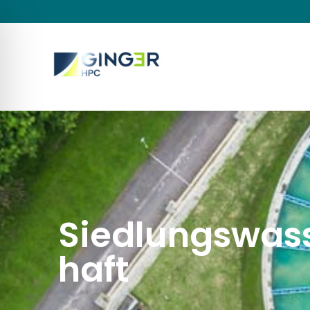
Siedlungswass
haft