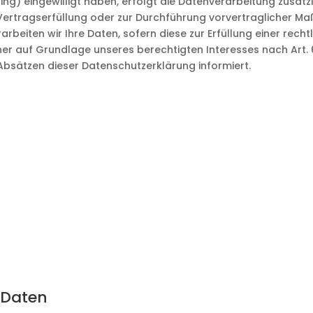
nting) eingewilligt haben, erfolgt die Datenverarbeitung zusät
zur Vertragserfüllung oder zur Durchführung vorvertraglicher M
rarbeiten wir Ihre Daten, sofern diese zur Erfüllung einer rec
ner auf Grundlage unseres berechtigten Interesses nach Art. 6 A
bsätzen dieser Datenschutzerklärung informiert.
 Daten