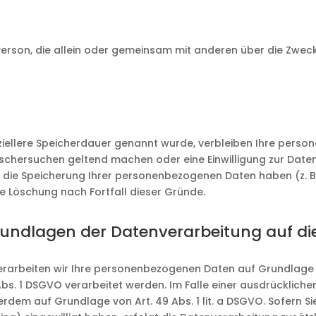
che Person, die allein oder gemeinsam mit anderen über die Z
ziellere Speicherdauer genannt wurde, verbleiben Ihre person
öschersuchen geltend machen oder eine Einwilligung zur Date
r die Speicherung Ihrer personenbezogenen Daten haben (z. B
ie Löschung nach Fortfall dieser Gründe.
rundlagen der Datenverarbeitung auf di
erarbeiten wir Ihre personenbezogenen Daten auf Grundlage von A
s. 1 DSGVO verarbeitet werden. Im Falle einer ausdrückliche
rdem auf Grundlage von Art. 49 Abs. 1 lit. a DSGVO. Sofern Si