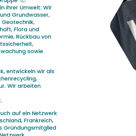
-Gruppe
.
in ihrer Umwelt: Wir
n und Grundwasser,
d Geotechnik,
haft, Flora und
rmie, Rückbau von
ssicherheit,
erwachung sowie
, entwickeln wir als
henrecycling,
r. Wir arbeiten
.
auch auf ein Netzwerk
tschland, Frankreich,
Als Gründungsmitglied
 Netzwerk