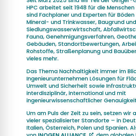
Seit März 2025 sind wir Teil der Ginger
HPC arbeitet seit 1948 für die Menschen 
sind Fachplaner und Experten für Böde
Mineral- und Trinkwasser, Baugrund un
Siedlungswasserwirtschaft, Abfallwirtsc
Fauna, Genehmigungsverfahren, Geothe
Gebäuden, Standortbewertungen, Arbeit
Rohstoffe, Straßenplanung und Bauüb
vieles mehr.
Das Thema Nachhaltigkeit immer im Blick
Ingenieurunternehmen Lösungen für Fläc
Umwelt und Sicherheit sowie Infrastruktu
interdisziplinär, international und mit
ingenieurwissenschaftlicher Genauigkeit
Um am Puls der Zeit zu sein, setzen wir 
vieler spezialisierter Standorte – in Deu
Italien, Österreich, Polen und Spanien. 
von
INOGEN ALLIANCE
, dem globalen