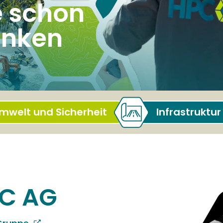
e schon
enken
mwelt und Sicherheit
Infrastruktur
PC AG