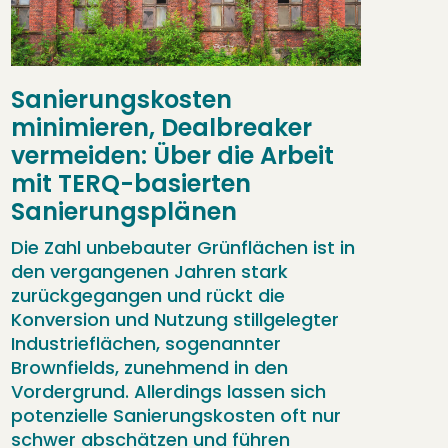
A
Al
Sanierungskosten
minimieren, Dealbreaker
Be
si
vermeiden: Über die Arbeit
in
mit TERQ-basierten
Ba
Sanierungsplänen
au
Br
Die Zahl unbebauter Grünflächen ist in
In
den vergangenen Jahren stark
er
zurückgegangen und rückt die
Sc
Konversion und Nutzung stillgelegter
in
Industrieflächen, sogenannter
Brownfields, zunehmend in den
Vordergrund. Allerdings lassen sich
potenzielle Sanierungskosten oft nur
schwer abschätzen und führen