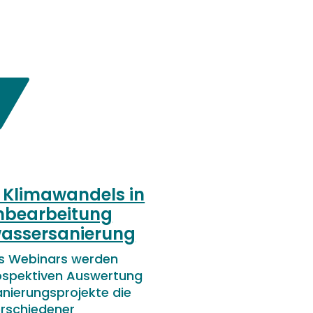
 Klimawandels in
enbearbeitung
assersanierung
es Webinars werden
ospektiven Auswertung
nierungsprojekte die
rschiedener