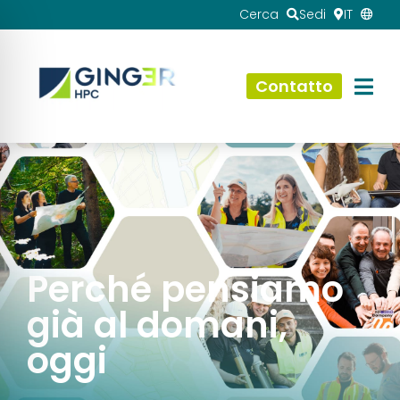
Cerca
Sedi
IT
Contatto
Servizi in ambito Sostenibilità a cura di HPC Italia
Perché pensiamo
già al domani,
oggi